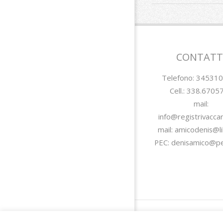
2018-
07-
21
CONTATT
Telefono: 34531
Cell.: 338.6705
mail:
info@registrivacca
mail: amicodenis@li
PEC: denisamico@pec