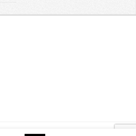
by
WordPress
.