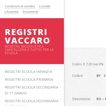
Salta
Condizioni di vendita
Contatti
al
L’Azienda
Documenti
contenuto
REGISTRI
VACCARO
REGISTRI, MODULISTICA
CANCELLERIA E TUTTO PER LA
SCUOLA
Costo: € 7,00 iva 0%
Menu
REGISTRI SCUOLA INFANZIA
Codice:
BY 1
primario
REGISTRI SCUOLA PRIMARIA
di
REGISTRI SCUOLA SECONDARIA
navigzione
DI 1° GRADO
Descrizione:
Kit –
REGISTRI SCUOLA SECONDARIA