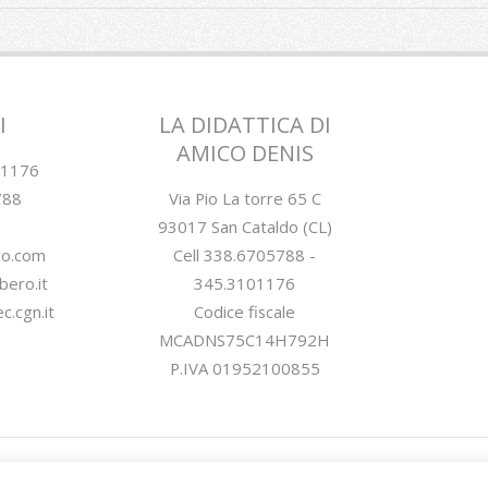
I
LA DIDATTICA DI
AMICO DENIS
01176
788
Via Pio La torre 65 C
93017 San Cataldo (CL)
ro.com
Cell 338.6705788 -
bero.it
345.3101176
.cgn.it
Codice fiscale
MCADNS75C14H792H
P.IVA 01952100855
Privacy Policy
progettato con
Creattica
. Powered 