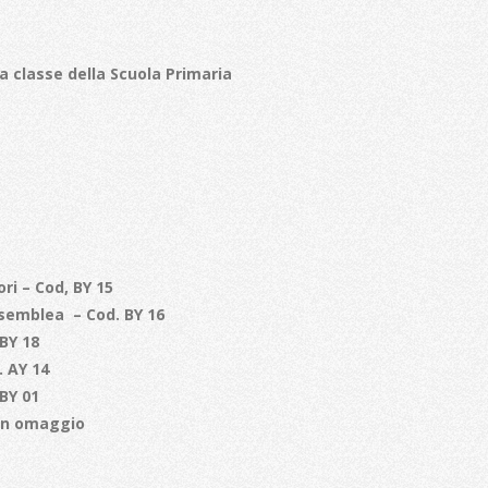
 della Scuola Primaria
ori – Cod,
BY 15
ssemblea – Cod. BY 16
BY 18
.
AY 14
BY 01
 in omaggio