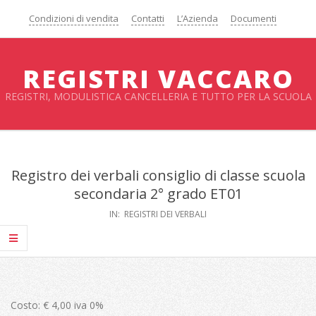
Salta
Condizioni di vendita
Contatti
L’Azienda
Documenti
al
contenuto
REGISTRI VACCARO
REGISTRI, MODULISTICA CANCELLERIA E TUTTO PER LA SCUOLA
Menu
primario
Registro dei verbali consiglio di classe scuola
di
secondaria 2° grado ET01
navigzione
IN:
REGISTRI DEI VERBALI
Costo: € 4,00 iva 0%